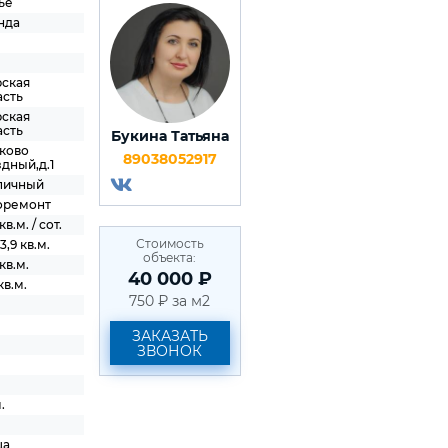
ье
нда
рская
асть
рская
асть
Букина Татьяна
ково
89038052917
дный,д.1
пичный
оремонт
кв.м. / сот.
Стоимость
13,9 кв.м.
объекта:
кв.м.
40 000 ₽
кв.м.
750 ₽ за м2
ЗАКАЗАТЬ
ЗВОНОК
.
ца