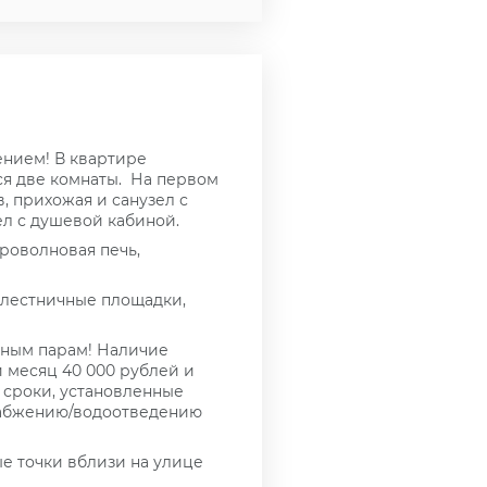
ением! В квартире
ся две комнаты. На первом
в, прихожая и санузел с
ел с душевой кабиной.
роволновая печь,
 лестничные площадки,
йным парам! Наличие
 месяц 40 000 рублей и
 сроки, установленные
набжению/водоотведению
е точки вблизи на улице