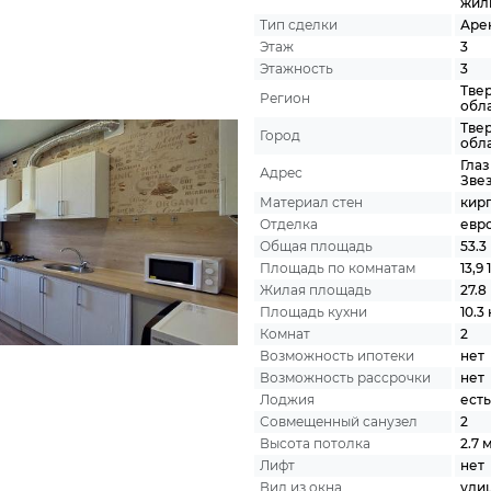
жил
Тип сделки
Аре
Этаж
3
Этажность
3
Тве
Регион
обл
Тве
Город
обл
Глаз
Адрес
Звез
Материал стен
кир
Отделка
евр
Общая площадь
53.3 
Площадь по комнатам
13,9 
Жилая площадь
27.8 
Площадь кухни
10.3 
Комнат
2
Возможность ипотеки
нет
Возможность рассрочки
нет
Лоджия
есть
Совмещенный санузел
2
Высота потолка
2.7 м
Лифт
нет
Вид из окна
ули