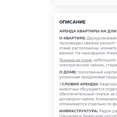
ОПИСАНИЕ
АРЕНДА КВАРТИРЫ НА ДЛИ
О КВАРТИРЕ:
Двухуровневая
произведен свежий ремонт! С
этаже расположены: комната 1
ванной. На мансардном этаже
Техника на кухне:
небольшой д
электрический чайник, стир
О ДОМЕ:
трехэтажный кирпич
ухоженная придомовая терри
У
СЛОВИЯ АРЕНДЫ:
Квартира
животных обсуждается отдел
обеспечительный платеж за 
договором найма. Коммунал
оплачиваются отдельно по ф
ИНФРАСТРУКТУРА:
Рядом ра
Шишкова и Бежецком шоссе! 