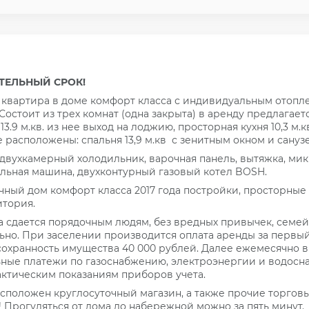
ТЕЛЬНЫЙ СРОК!
 квартира в доме комфорт класса с индивидуальным отопл
остоит из трех комнат (одна закрыта) в аренду предлагает
3.9 м.кв. из нее выход на лоджию, просторная кухня 10,3 м.к
 расположены: спальня 13,9 м.кв с зенитным окном и сануз
вухкамерный холодильник, варочная панель, вытяжка, мик
альная машина, двухконтурный газовый котел BOSH.
ный дом комфорт класса 2017 года постройки, просторные
тория.
 сдается порядочным людям, без вредных привычек, семе
ьно. При заселении производится оплата аренды за первый
сохранность имущества 40 000 рублей. Далее ежемесячно в
ьные платежи по газоснабжению, электроэнергии и водос
актическим показаниям приборов учета.
сположен круглосуточный магазин, а также прочие торговы
Прогуляться от дома до набережной можно за пять минут.