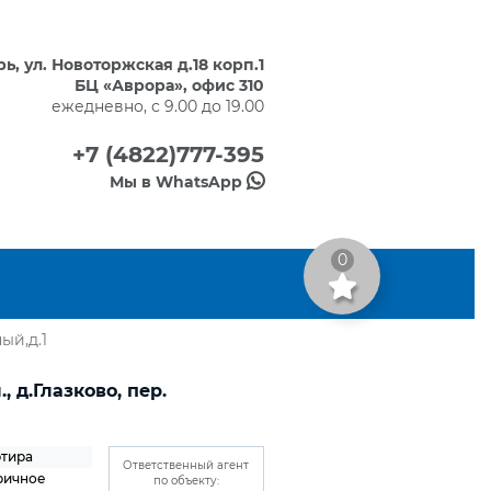
ерь, ул. Новоторжская д.18 корп.1
БЦ «Аврора», офис 310
ежедневно, с 9.00 до 19.00
+7 (4822)777-395
Мы в WhatsApp
0
ый,д.1
, д.Глазково, пер.
ртира
Ответственный агент
ричное
по объекту: