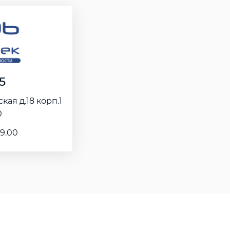
5
ская д.18 корп.1
0
19.00