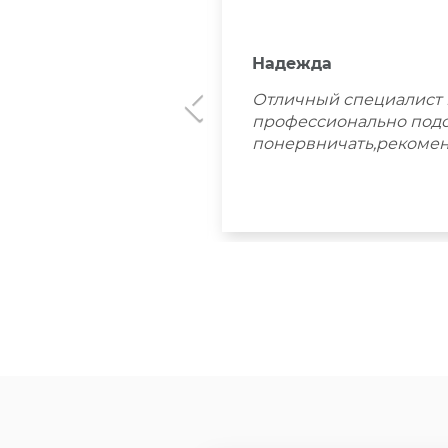
Надежда
Отличный специалист и
Всё проверила и
профессионально подош
понервничать,рекомен