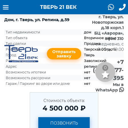
ТВЕРЬ 21 ВЕК
г. Тверь, ул.
Дом, г. Тверь, ул. Репина, д.59
Новоторжская
д.18 корп.1
Тип недвижимости
дом
БЦ «Аврора»,
Тип объекта
Вторичное жилье
офис 310
Тип сделки
Продажа
ежедневно, с
9.00 до 19.00
Регион
Тверская область
Отправить
Город
Тверь
заявку
Район
Заволжский
+7
Адрес
репина 59
0
(4822)777-
Возможность ипотеки
нет
395
Возможность рассрочки
нет
Гараж / Паркинг во дворе или доме
нет
Мы в
WhatsApp
Стоимость объекта:
4 500 000 ₽
ПОЗВОНИТЬ