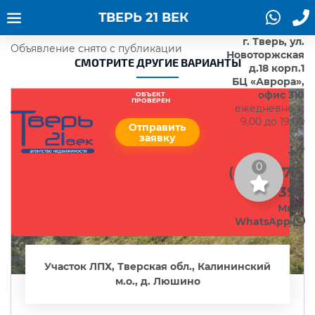
ТВЕРЬ 21 ВЕК
г. Тверь, ул.
Объявление снято с публикации
Новоторжская
СМОТРИТЕ ДРУГИЕ ВАРИАНТЫ
д.18 корп.1
БЦ «Аврора»,
офис 310
ОБЪЕКТ
ПРОВЕРЕН
ежедневно, с
9.00 до 19.00
Отправить
заявку
+7
0
(4822)777-
395
Мы в
WhatsApp
Участок ЛПХ, Тверская обл., Калининский
м.о., д. Люшино