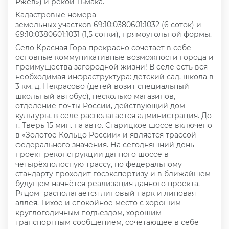
Ржев») и рекой Тьмака.
Кадастровые номера
земельных участков 69:10:0380601:1032 (6 соток) и
69:10:0380601:1031 (1,5 сотки), прямоугольной формы.
Село Красная Гора прекрасно сочетает в себе
основные коммуникативные возможности города и
преимущества загородной жизни! В селе есть вся
необходимая инфраструктура: детский сад, школа в
3 км. д. Некрасово (детей возит специальный
школьный автобус), несколько магазинов,
отделение почты России, действующий дом
культуры, в селе располагается администрация. До
г. Тверь 15 мин. на авто. Старицкое шоссе включено
в «Золотое Кольцо России» и является трассой
федерального значения. На сегодняшний день
проект реконструкции данного шоссе в
четырёхполосную трассу, по федеральному
стандарту проходит госэкспертизу и в ближайшем
будущем начнётся реализация данного проекта.
Рядом располагается липовый парк и липовая
аллея. Тихое и спокойное место с хорошим
круглогодичным подъездом, хорошим
транспортным сообщением, сочетающее в себе