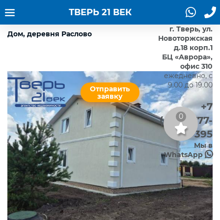
ТВЕРЬ 21 ВЕК
г. Тверь, ул.
Дом, деревня Раслово
Новоторжская
д.18 корп.1
БЦ «Аврора»,
офис 310
ежедневно, с
9.00 до 19.00
Отправить
заявку
+7
0
(4822)777-
395
Мы в
WhatsApp