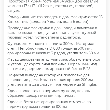
Просторная кухня- гостиная 34.9кв.м.,три светлые
комнаты 17.4+17.4+11.2кв.м., котельная, гардероб,
санузел,
Коммуникации: газ заведен в дом, электричество 15
Квт, септик, (колодец 7 колец, воды 5 колец)
Проведенна электрика в дом( ввод и лампочка в
каждое помещение), установлен двухконтурный
газовый котел, установлены радиаторы.
Фундамент монолитная плита 300мл. Материал
стен : Пеноблок марка D 600 толщина 300 мм.,
армированные каждые 3 рядов, утеплитель 50 мм.
Фасад декоративная штукатурка, обрамление окон
и углов - декоративная лепнина. Перемычки над
окнами и дверями армированный бетон В 25
На фасад выведена контурная подсветка для
освещение дома. Крыша мягкая кровля 200мм.,
утепленная в два слоя, мягкая черепица Shinglas
Сделан водосток по периметру дома, цоколь
обрамлен декоративным кирпичом .
Сделана бетонная армированная отмостка по
периметру дома толщина 100мм.