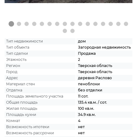
Тип недвижимости
дом
Тип объекта
Загородная недвижимость
Тип сделки
Продажа
Этажность
2
Регион
Тверская область
Город
Тверская область
Адрес
деревня Раслово
Материал стен
пеноблоки
Отделка
без отделки
Площадь земельного участка
11 сот.
Общая площадь
135.4 кв.м. / сот.
Жилая площадь
100 кв.м.
Площадь кухни
34.9 кв.м.
Комнат
4
Возможность ипотеки
нет
Возможность рассрочки
нет