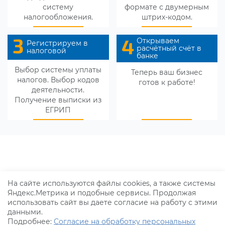
систему
формате с двумерным
налогообложения.
штрих-кодом.
3
4
Открываем
Регистрируем в
расчётный счёт в
налоговой
банке
Выбор системы уплаты
Теперь ваш бизнес
налогов. Выбор кодов
готов к работе!
деятельности.
Получение выписки из
ЕГРИП
На сайте используются файлы cookies, а также системы
Яндекс.Метрика и подобные сервисы. Продолжая
использовать сайт вы даете согласие на работу с этими
данными.
© 2026 Агентство недвижимости
Подробнее:
Согласие на обработку персональных