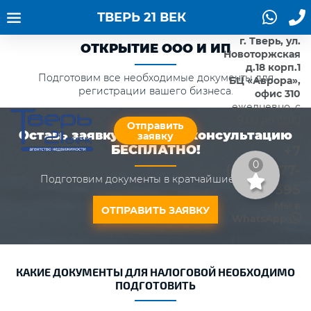
ТВЕРЬ 21 ВЕК
г. Тверь, ул.
ОТКРЫТИЕ ООО И ИП
Новоторжская
д.18 корп.1
Подготовим все необходимые документы для
БЦ «Аврора»,
регистрации вашего бизнеса.
офис 310
ежедневно, с
9.00 до 19.00
Отправить
Оставь заявку и получи консультацию
заявку
+7
БЕСПЛАТНО!
0
(4822)777-
Подготовим документы в кратчайшие сроки.
395
Мы в
ОТПРАВИТЬ ЗАЯВКУ
WhatsApp
КАКИЕ ДОКУМЕНТЫ ДЛЯ НАЛОГОВОЙ НЕОБХОДИМО
ПОДГОТОВИТЬ